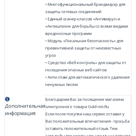
•
Многофункциональный брандмауэр для
защиты сетевых соединений
•
Единый сканер классов «Антивирус» и
«Антишпион» для борьбы со всеми видами
вредоносных программ
•
Модуль «Локальная безопасность» для
превентивной защиты от неизвестных
угроз
•
Средство «Веб-контроль» для защиты от
посещения опасных веб-сайтов
•
Анти-спам для автоматического удаления
ненужных писем
Благодарим Вас за посещение магазина
Дополнительная
электронного товара Gold-nm.Ru
информация:
Если после покупки наш сервис оставил у
Вас положительные впечатления - просьба
оставить положительный отзыв. Тем
самым Вы покажете нам, что мы на верном