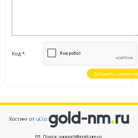
Код *:
Хостинг от
uCoz
Почта: support@gold-nm.ru