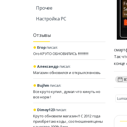
Прочее
Настройка PC
Отзывы
Егор
писал:
смартф
Ого КРУТО ОБНОВИЛИСЬ !!!!!!!!!!!!!
Так чт
конце 
Александр
писал:
Магазин обновился и открылся вновь
0
Bujhm
писал:
Все круто купил , думал что кинуть но
все норм !
Lumi
Dimoy123
писал:
Круто обновили магазин !! С 2012 года
приобретаю коды , соотношения цены
качество 100% 5+++