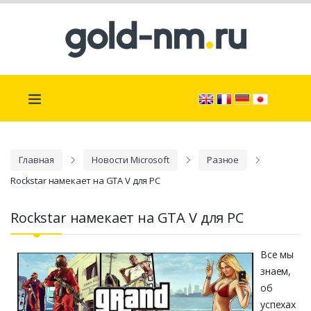
Главная
Новости Microsoft
Разное
Rockstar намекает на GTA V для PC
Rockstar намекает на GTA V для PC
Все мы
знаем,
об
успехах