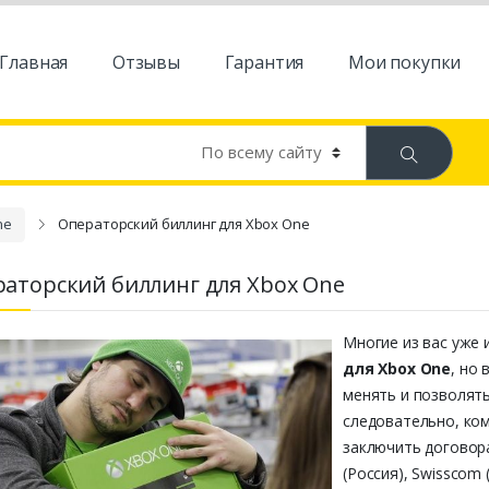
Главная
Отзывы
Гарантия
Мои покупки
ne
Операторский биллинг для Xbox One
аторский биллинг для Xbox One
Многие из вас уже 
для Xbox One
, но
менять и позволять
следовательно, ко
заключить договора
(Россия), Swisscom 