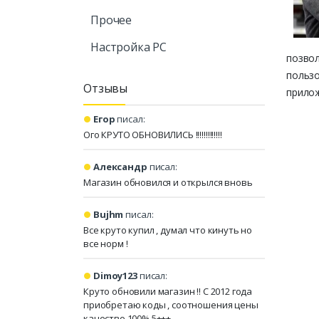
Прочее
Настройка PC
позвол
пользо
Отзывы
прило
Егор
писал:
Ого КРУТО ОБНОВИЛИСЬ !!!!!!!!!!!!!
Александр
писал:
Магазин обновился и открылся вновь
Bujhm
писал:
Все круто купил , думал что кинуть но
все норм !
Dimoy123
писал:
Круто обновили магазин !! С 2012 года
приобретаю коды , соотношения цены
качество 100% 5+++