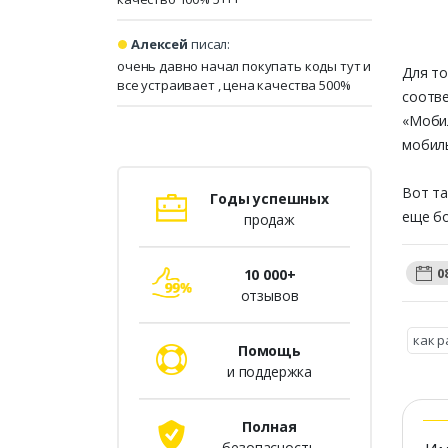
Алексей
писал:
очень давно начал покупать коды тут и
Для то
все устраивает , цена качества 500%
соотв
«Мобил
мобиль
Вот та
Годы успешных
еще б
продаж
0
10 000+
отзывов
как р
Помощь
и поддержка
Полная
безопасность