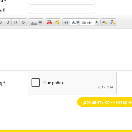
я *:
il:
Шрифт
 *: