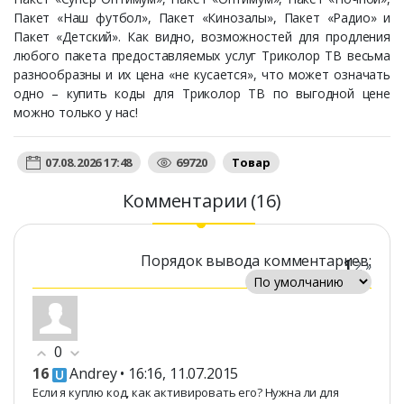
Пакет «Наш футбол», Пакет «Кинозалы», Пакет «Радио» и
Пакет «Детский». Как видно, возможностей для продления
любого пакета предоставляемых услуг Триколор ТВ весьма
разнообразны и их цена «не кусается», что может означать
одно – купить коды для Триколор ТВ по выгодной цене
можно только у нас!
07.08.2026 17:48
69720
Товар
Комментарии (16)
Порядок вывода комментариев:
1
2
»
0
16
Andrey
• 16:16, 11.07.2015
Если я куплю код, как активировать его? Нужна ли для