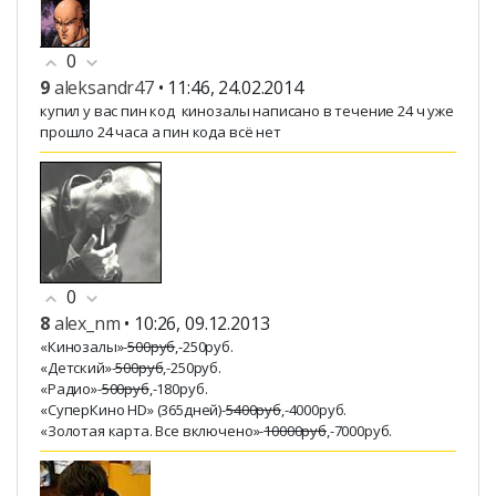
0
9
aleksandr47
• 11:46, 24.02.2014
купил у вас пин код кинозалы написано в течение 24 ч уже
прошло 24 часа а пин кода всё нет
0
8
alex_nm
• 10:26, 09.12.2013
«Кинозалы»-
500руб
,-250руб.
«Детский»-
500руб
,-250руб.
«Радио»-
500руб
,-180руб.
«СуперКино HD» (365дней)-
5400руб
,-4000руб.
«Золотая карта. Все включено»-
10000руб
,-7000руб.