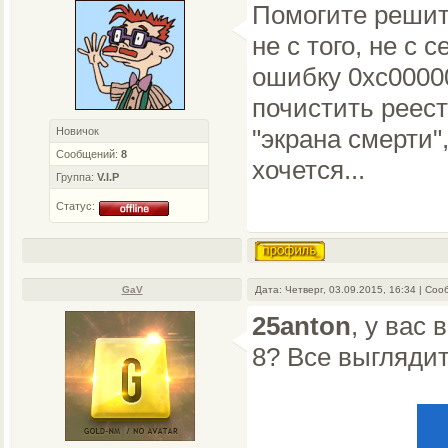
Помогите решит
не с того, не с 
ошибку 0xc00000
почистить реест
"экрана смерти"
Новичок
Сообщений:
8
хочется...
Группа:
V.I.P
Статус:
GaV
Дата: Четверг, 03.09.2015, 16:34 | Со
25anton
, у вас
8? Все выглядит