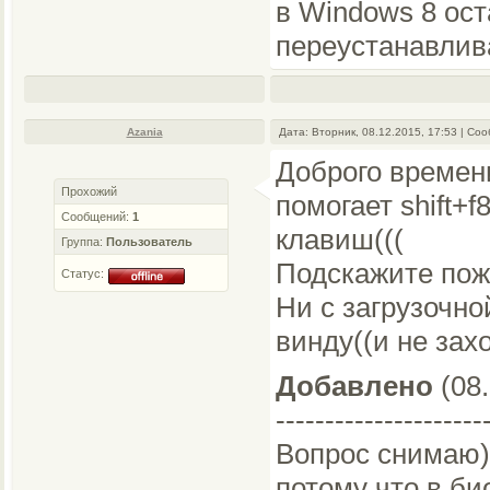
в Windows 8 ост
переустанавлив
Azania
Дата: Вторник, 08.12.2015, 17:53 | С
Доброго времени
Прохожий
помогает shift+
Сообщений:
1
клавиш(((
Группа:
Пользователь
Подскажите пожа
Статус:
Ни с загрузочно
винду((и не зах
Добавлено
(08.
---------------------
Вопрос снимаю)
потому что в би