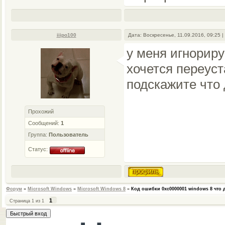
iiipo100
Дата: Воскресенье, 11.09.2016, 09:25
у меня игнорируе
хочется переуст
подскажите что
Прохожий
Сообщений:
1
Группа:
Пользователь
Статус:
Форум
»
Microsoft Windows
»
Microsoft Windows 8
»
Код ошибки 0xc0000001 windows 8 что 
1
Страница
1
из
1