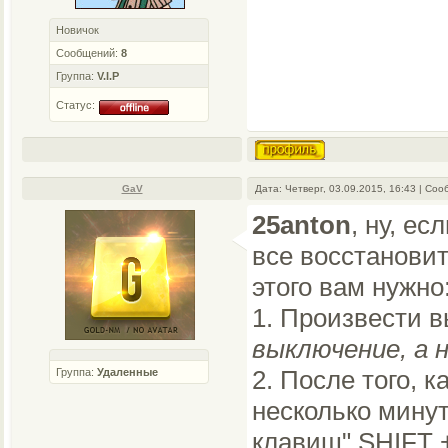
Новичок
Сообщений:
8
Группа:
V.I.P
Статус:
GaV
Дата: Четверг, 03.09.2015, 16:43 | Со
25anton
, ну, е
все восстановит
этого вам нужно
1. Произвести 
выключение, а н
2. После того, 
Группа:
Удаленные
несколько минут
клавиш" SHIFT +