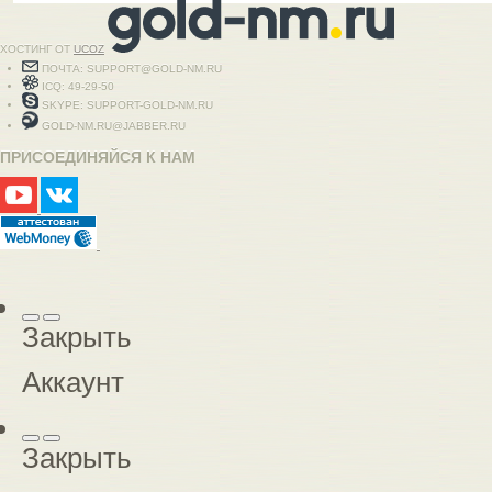
ХОСТИНГ ОТ
UCOZ
ПОЧТА: SUPPORT@GOLD-NM.RU
ICQ: 49-29-50
SKYPE: SUPPORT-GOLD-NM.RU
GOLD-NM.RU@JABBER.RU
ПРИСОЕДИНЯЙСЯ К НАМ
Закрыть
Аккаунт
Закрыть