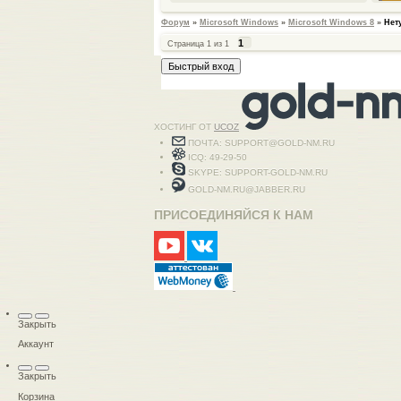
Форум
»
Microsoft Windows
»
Microsoft Windows 8
»
Нет
1
Страница
1
из
1
ХОСТИНГ ОТ
UCOZ
ПОЧТА: SUPPORT@GOLD-NM.RU
ICQ: 49-29-50
SKYPE: SUPPORT-GOLD-NM.RU
GOLD-NM.RU@JABBER.RU
ПРИСОЕДИНЯЙСЯ К НАМ
Закрыть
Аккаунт
Закрыть
Корзина