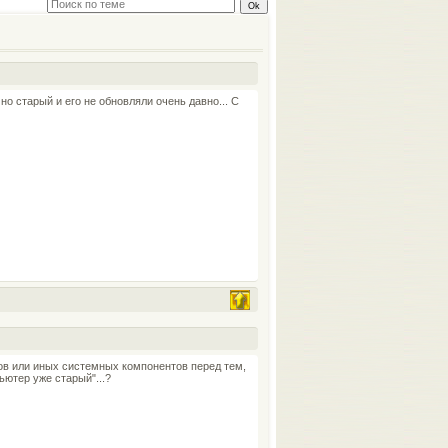
но старый и его не обновляли очень давно... С
ов или иных системных компонентов перед тем,
ьютер уже старый"...?