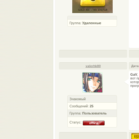
Группа:
Удаленные
valerhk80
Дата
GaV
,
вот п
котор
прог
Знакомый
Сообщений:
25
Группа:
Пользователь
Статус: