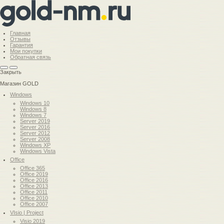
Главная
Отзывы
Гарантия
Мои покупки
Обратная связь
Закрыть
Магазин GOLD
Windows
Windows 10
Windows 8
Windows 7
Server 2019
Server 2016
Server 2012
Server 2008
Windows XP
Windows Vista
Office
Office 365
Office 2019
Office 2016
Office 2013
Office 2011
Office 2010
Office 2007
VIsio | Project
Visio 2019