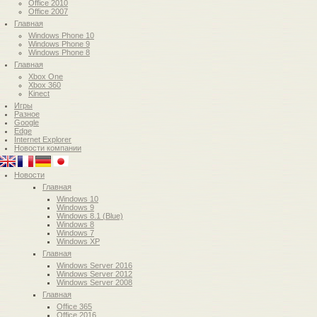
Office 2010
Office 2007
Главная
Windows Phone 10
Windows Phone 9
Windows Phone 8
Главная
Xbox One
Xbox 360
Kinect
Игры
Разное
Google
Edge
Internet Explorer
Новости компании
Новости
Главная
Windows 10
Windows 9
Windows 8.1 (Blue)
Windows 8
Windows 7
Windows XP
Главная
Windows Server 2016
Windows Server 2012
Windows Server 2008
Главная
Office 365
Office 2016