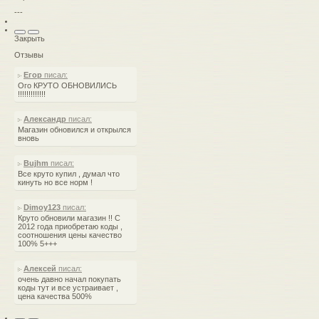
---
Закрыть
Отзывы
Егор
писал:
Ого КРУТО ОБНОВИЛИСЬ
!!!!!!!!!!!!!
Александр
писал:
Магазин обновился и открылся
вновь
Bujhm
писал:
Все круто купил , думал что
кинуть но все норм !
Dimoy123
писал:
Круто обновили магазин !! С
2012 года приобретаю коды ,
соотношения цены качество
100% 5+++
Алексей
писал:
очень давно начал покупать
коды тут и все устраивает ,
цена качества 500%