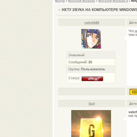
Форум
»
Microsoft Windows
»
Microsoft Windows 8
»
Нет
НЕТУ ЗВУКА НА КОМПЬЮТЕРЕ WINDOWS
valerhk80
Дата
Что д
чем 
Знакомый
Сообщений:
25
Группа:
Пользователь
Статус:
GaV
Дата
valer
как п