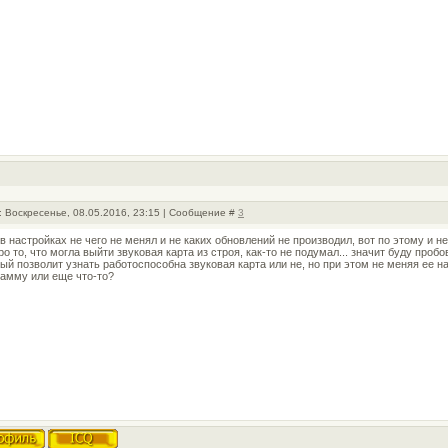
: Воскресенье, 08.05.2016, 23:15 | Сообщение #
3
 в настройках не чего не менял и не каких обновлений не производил, вот по этому и н
ро то, что могла выйти звуковая карта из строя, как-то не подумал... значит буду пробо
ый позволит узнать работоспособна звуковая карта или не, но при этом не меняя ее на
рамму или еще что-то?