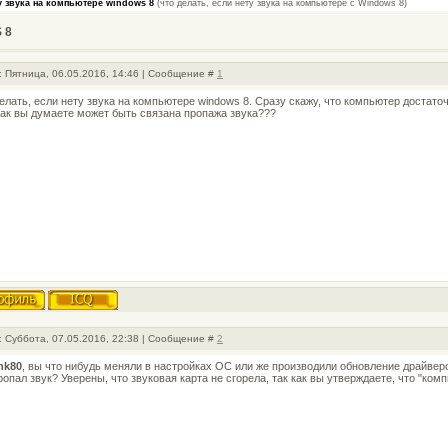
у звука на компьютере windows 8
(что делать, если нету звука на компьютере с Windows 8)
 8
: Пятница, 06.05.2016, 14:46 | Сообщение #
1
елать, если нету звука на компьютере windows 8. Сразу скажу, что компьютер достаточ
как вы думаете может быть связана пропажа звука???
: Суббота, 07.05.2016, 22:38 | Сообщение #
2
hk80
, вы что нибудь меняли в настройках ОС или же производили обновление драйвер
ропал звук? Уверены, что звуковая карта не сгорела, так как вы утверждаете, что "комп