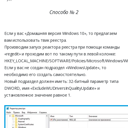
Способо № 2
Если у вас «Домашняя версия Windows 10», то предлагаем
вам использовать твик реестра.
Производим запуск реактора реестра при помощи команды
«regedit» и проходим вот по такому пути в левой колонке:
HKEY_LOCAL_MACHINE/SOFTWARE/Policies/Microsoft/Windows/W
Если у вас не создан подраздел «WindowsUpdаte», то
необходимо его создать самостоятельно.
Новый подраздел должен иметь: 32-битный параметр типа
DWORD, имя «ExcludeWUDriversInQualityUpdаte» и
установленное значение равное 1.