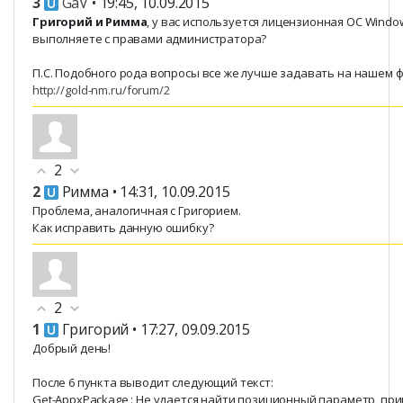
3
GaV
• 19:45, 10.09.2015
Григорий и Римма
, у вас используется лицензионная ОС Windo
выполняете с правами администратора?
П.С. Подобного рода вопросы все же лучше задавать на нашем 
http://gold-nm.ru/forum/2
2
2
Римма
• 14:31, 10.09.2015
Проблема, аналогичная с Григорием.
Как исправить данную ошибку?
2
1
Григорий
• 17:27, 09.09.2015
Добрый день!
После 6 пункта выводит следующий текст:
Get-AppxPackage : Не удается найти позиционный параметр, п