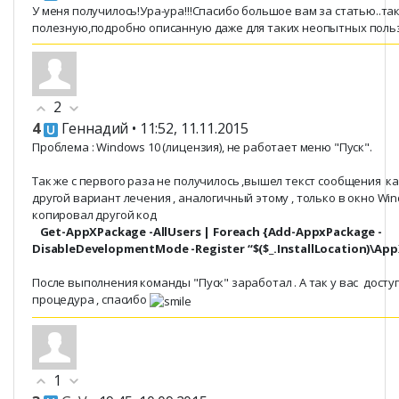
У меня получилось!Ура-ура!!!Спасибо большое вам за статью..та
полезную,подробно описанную даже для таких неопытных пользо
2
4
Геннадий
• 11:52, 11.11.2015
Проблема : Windows 10 (лицензия), не работает меню "Пуск".
Так же с первого раза не получилось ,вышел текст сообщения ка
другой вариант лечения , аналогичный этому , только в окно Wi
копировал другой код
Get-AppXPackage -AllUsers | Foreach {Add-AppxPackage -
DisableDevelopmentMode -Register “$($_.InstallLocation)\Ap
После выполнения команды "Пуск" заработал . А так у вас досту
процедура , спасибо
1