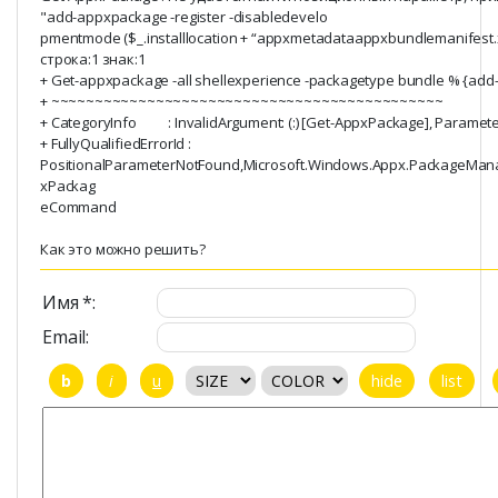
"add-appxpackage -register -disabledevelo
pmentmode ($_.installlocation + “appxmetadataappxbundlemanifest.x
строка:1 знак:1
+ Get-appxpackage -all shellexperience -packagetype bundle % {add-
+ ~~~~~~~~~~~~~~~~~~~~~~~~~~~~~~~~~~~~~~~~~~~~~
+ CategoryInfo : InvalidArgument: (:) [Get-AppxPackage], Paramet
+ FullyQualifiedErrorId :
PositionalParameterNotFound,Microsoft.Windows.Appx.PackageMa
xPackag
eCommand
Как это можно решить?
Имя *:
Email: