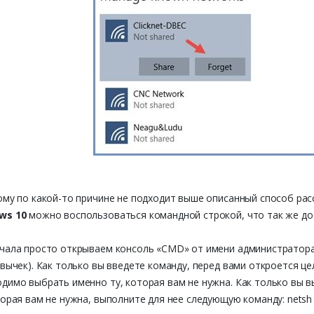
ому по какой-то причине не подходит выше описанный способ р
ws 10
можно воспользоваться командной строкой, что так же до
чала просто открываем консоль «CMD» от имени администратора >
авычек). Как только вы введете команду, перед вами откроется це
димо выбрать именно ту, которая вам не нужна. Как только вы вы
торая вам не нужна, выполните для нее следующую команду: netsh wla