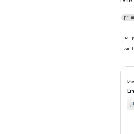
воспол
0
настр
Wind
Им
Ema