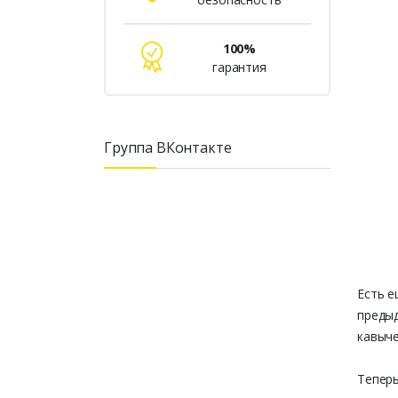
100%
гарантия
Группа ВКонтакте
Есть е
предыд
кавыче
Тепер