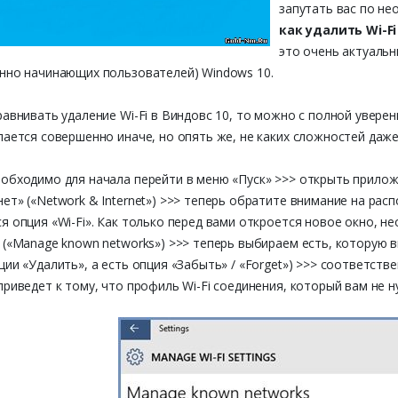
запутать вас по не
как удалить Wi-Fi
это очень актуальн
нно начинающих пользователей) Windows 10.
равнивать удаление Wi-Fi в Виндовс 10, то можно с полной увере
лается совершенно иначе, но опять же, не каких сложностей даже
обходимо для начала перейти в меню «Пуск» >>> открыть приложе
ет» («Network & Internet») >>> теперь обратите внимание на ра
я опция «Wi-Fi». Как только перед вами откроется новое окно, 
 («Manage known networks») >>> теперь выбираем есть, которую в
ции «Удалить», а есть опция «Забыть» / «Forget») >>> соответстве
приведет к тому, что профиль Wi-Fi соединения, который вам не н