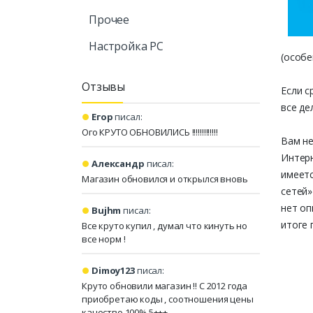
Прочее
Настройка PC
(особе
Отзывы
Если с
все де
Егор
писал:
Ого КРУТО ОБНОВИЛИСЬ !!!!!!!!!!!!!
Вам не
Интерн
Александр
писал:
имеетс
Магазин обновился и открылся вновь
сетей»
нет оп
Bujhm
писал:
итоге 
Все круто купил , думал что кинуть но
все норм !
Dimoy123
писал:
Круто обновили магазин !! С 2012 года
приобретаю коды , соотношения цены
качество 100% 5+++