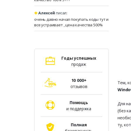
Алексей
писал:
очень давно начал покупать коды тут и
все устраивает , цена качества 500%
Годы успешных
продаж
10 000+
Тем, к
отзывов
Windo
Помощь
Для на
и поддержка
(без к
необхо
Полная
ту, ко
безопасность