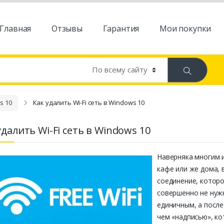
Главная
Отзывы
Гарантия
Мои покупки
s 10
Как удалить Wi-Fi сеть в Windows 10
удалить Wi-Fi сеть в Windows 10
Наверняка многим и
кафе или же дома, 
соединение, которо
совершенно не нуж
единичным, а после
чем «надписью», ко