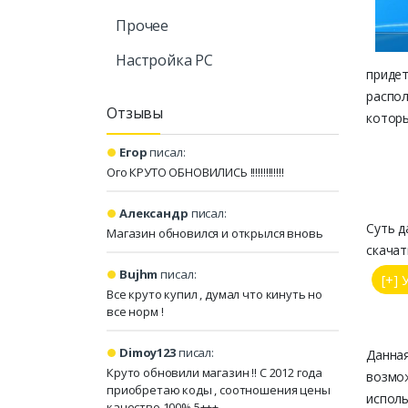
Прочее
Настройка PC
придет
распол
Отзывы
котор
Егор
писал:
Ого КРУТО ОБНОВИЛИСЬ !!!!!!!!!!!!!
Александр
писал:
Суть д
Магазин обновился и открылся вновь
скачат
Bujhm
писал:
Все круто купил , думал что кинуть но
все норм !
Dimoy123
писал:
Данная
Круто обновили магазин !! С 2012 года
возмож
приобретаю коды , соотношения цены
исполь
качество 100% 5+++