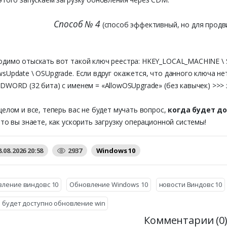
Способ № 4
(способ эффективный, но для продв
димо отыскать вот такой ключ реестра: HKEY_LOCAL_MACHINE \ SOF
sUpdate \ OSUpgrade. Если вдруг окажется, что данного ключа не
DWORD (32 бита) с именем = «AllowOSUpgrade» (без кавычек) >>> 
целом и все, теперь вас не будет мучать вопрос,
когда будет до
что вы знаете, как ускорить загрузку операционной системы!
8.08.2026 20:58
2937
Windows 10
вление виндовс 10
Обновление Windows 10
новости Виндовс 10
 будет доступно обновление win
Комментарии (0