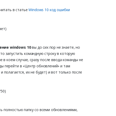
читать в статье
Windows 10 код ошибки
ает)
ение windows 10
вы до сих пор не знаете, но
сто запустить командную строку в которую
не в коем случае, сразу после ввода команды не
ды перейти в «Центр обновлений» и там
и полагается, их не будет) и вот только после
/50)
ть полностью папку со всеми обновлениями,