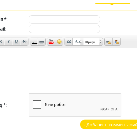
я *:
il:
Шрифт
 *: