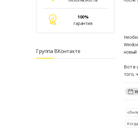
100%
гарантия
Необхо
Window
Группа ВКонтакте
новый 
Вот в 
того, 
0
обно
Когда