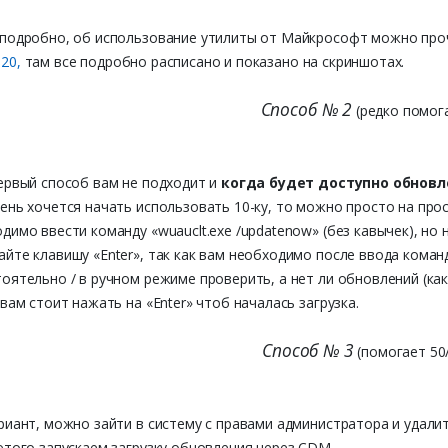
подробно, об использование утилиты от Майкрософт можно про
020,
там все подробно расписано и показано на скриншотах.
Способ № 2
(редко помог
ервый способ вам не подходит и
когда будет доступно обновл
ень хочется начать использовать 10-ку, то можно просто на про
димо ввести команду «wuauclt.exe /updatenow» (без кавычек), но 
йте клавишу «Enter», так как вам необходимо после ввода коман
оятельно / в ручном режиме проверить, а нет ли обновлений (как 
 вам стоит нажать на «Enter» чтоб началась загрузка.
Способ № 3
(помогает 50
риант, можно зайти в систему с правами администратора и удали
этого запускаем загрузку обновления через CDM.