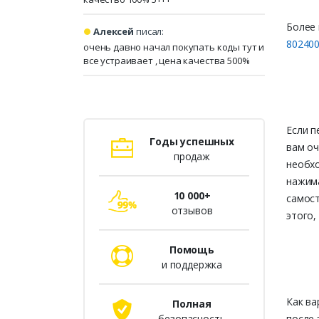
Более 
Алексей
писал:
80240
очень давно начал покупать коды тут и
все устраивает , цена качества 500%
Если п
Годы успешных
вам оч
продаж
необхо
нажима
10 000+
самост
отзывов
этого,
Помощь
и поддержка
Как ва
Полная
безопасность
после 