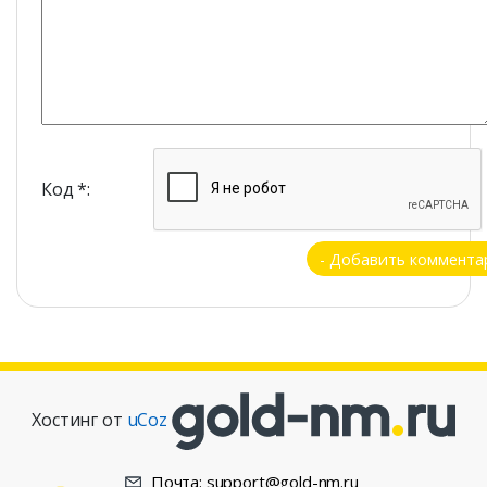
Код *:
Хостинг от
uCoz
Почта: support@gold-nm.ru