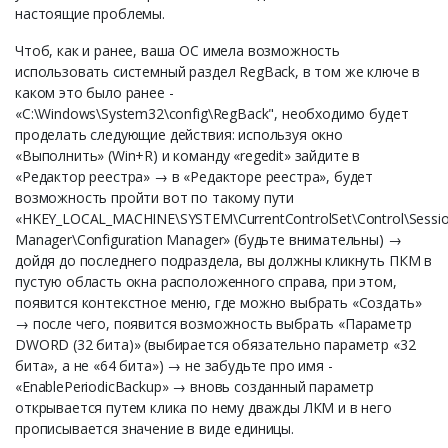
настоящие проблемы.
Чтоб, как и ранее, ваша ОС имела возможность
использовать системный раздел RegBack, в том же ключе в
каком это было ранее -
«C:\Windows\System32\config\RegBack", необходимо будет
проделать следующие действия: используя окно
«Выполнить» (Win+R) и команду «regedit» зайдите в
«Редактор реестра» → в «Редакторе реестра», будет
возможность пройти вот по такому пути
«HKEY_LOCAL_MACHINE\SYSTEM\CurrentControlSet\Control\Sessi
Manager\Configuration Manager» (будьте внимательны) →
дойдя до последнего подраздела, вы должны кликнуть ПКМ в
пустую область окна расположенного справа, при этом,
появится контекстное меню, где можно выбрать «Создать»
→ после чего, появится возможность выбрать «Параметр
DWORD (32 бита)» (выбирается обязательно параметр «32
бита», а не «64 бита») → не забудьте про имя -
«EnablePeriodicBackup» → вновь созданный параметр
открывается путем клика по нему дважды ЛКМ и в него
прописывается значение в виде единицы.